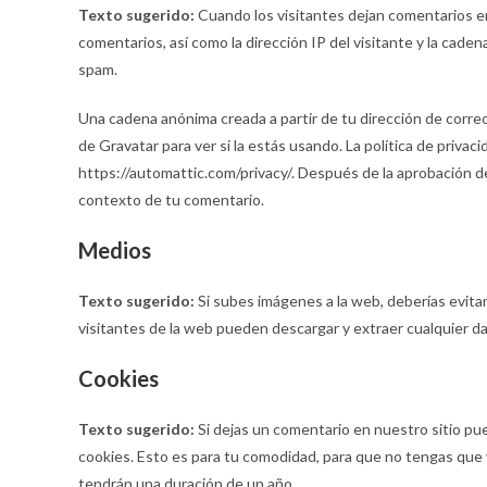
Texto sugerido:
Cuando los visitantes dejan comentarios en
comentarios, así como la dirección IP del visitante y la cade
spam.
Una cadena anónima creada a partir de tu dirección de correo
de Gravatar para ver si la estás usando. La política de privaci
https://automattic.com/privacy/. Después de la aprobación de t
contexto de tu comentario.
Medios
Texto sugerido:
Si subes imágenes a la web, deberías evita
visitantes de la web pueden descargar y extraer cualquier da
Cookies
Texto sugerido:
Si dejas un comentario en nuestro sitio pu
cookies. Esto es para tu comodidad, para que no tengas que 
tendrán una duración de un año.