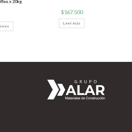
flex x 20kg
$
167.500
Leer más
iones