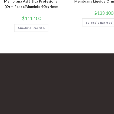
Membrana Asfáltica Profesional
Membrana Líquida Ormi
(Ormiflex) c/Aluminio 40kg 4mm
$
133.100
$
111.100
Seleccionar opc
Añadir al carrito