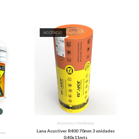
AGOTADO
Aislaciones y Membranas
Lana Acustiver R400 70mm 3 unidades
anas
0.40x11mts