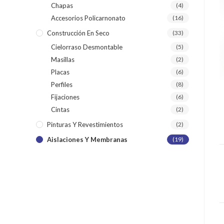
Chapas
(4)
Accesorios Policarnonato
(16)
Construcción En Seco
(33)
Cielorraso Desmontable
(5)
Masillas
(2)
Placas
(6)
Perfiles
(8)
Fijaciones
(6)
Cintas
(2)
Pinturas Y Revestimientos
(2)
Aislaciones Y Membranas
(19)