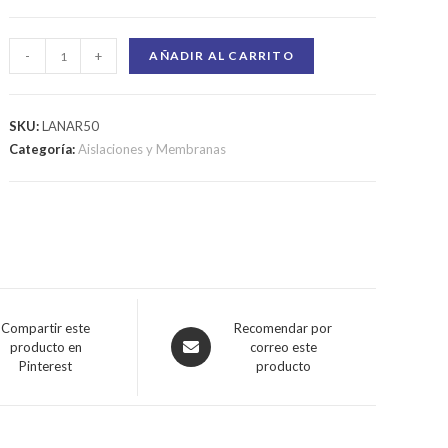
-
+
AÑADIR AL CARRITO
SKU:
LANAR50
Categoría:
Aislaciones y Membranas
Compartir este
Recomendar por
producto en
correo este
Pinterest
producto