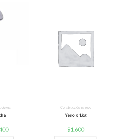
jaciones
Construcción en seco
cha
Yeso x 1kg
400
$
1.600