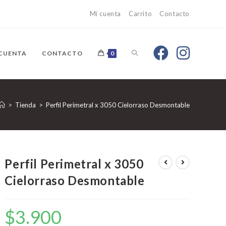
Mi cuenta
Carrito
Contacto
 CUENTA
CONTACTO
0
>
Tienda
>
Perfil Perimetral x 3050 Cielorraso Desmontable
Perfil Perimetral x 3050
Cielorraso Desmontable
$
3.900