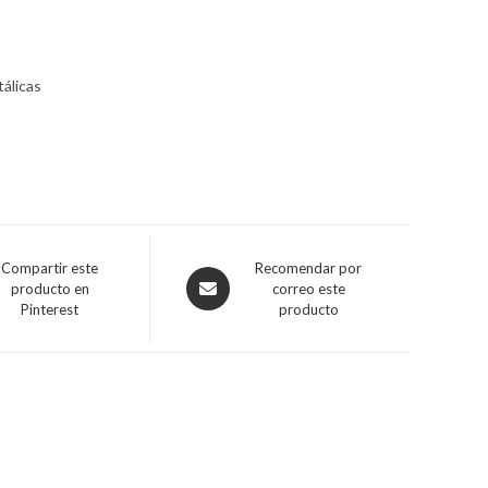
tálicas
Compartir este
Recomendar por
producto en
correo este
Pinterest
producto