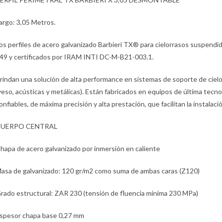
argo: 3,05 Metros.
os perfiles de acero galvanizado Barbieri TX® para cielorrasos suspend
49 y certificados por IRAM INTI DC-M-B21-003.1.
rindan una solución de alta performance en sistemas de soporte de ciel
yeso, acústicas y metálicas). Están fabricados en equipos de última tec
onfiables, de máxima precisión y alta prestación, que facilitan la instalaci
UERPO CENTRAL
hapa de acero galvanizado por inmersión en caliente
asa de galvanizado: 120 gr/m2 como suma de ambas caras (Z120)
rado estructural: ZAR 230 (tensión de fluencia mínima 230 MPa)
spesor chapa base 0,27 mm