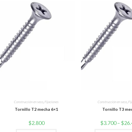
Construcción en seco
,
Fijaciones
Construcción en seco
,
Fi
Tornillo T2 mecha 6×1
Tornillo T3 me
$
2.800
$
3.700
–
$
26.