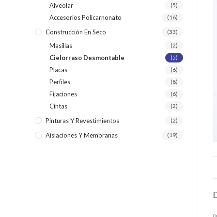
Alveolar
(5)
Accesorios Policarnonato
(16)
Construcción En Seco
(33)
Masillas
(2)
Cielorraso Desmontable
(5)
Placas
(6)
Perfiles
(8)
Fijaciones
(6)
Cintas
(2)
Pinturas Y Revestimientos
(2)
Aislaciones Y Membranas
(19)
D
P