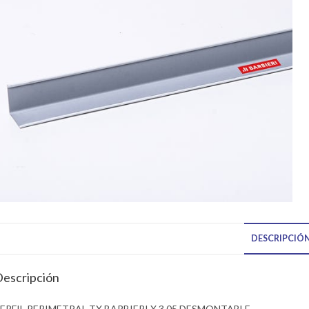
DESCRIPCIÓ
escripción
ERFIL PERIMETRAL TX BARBIERI X 3,05 DESMONTABLE