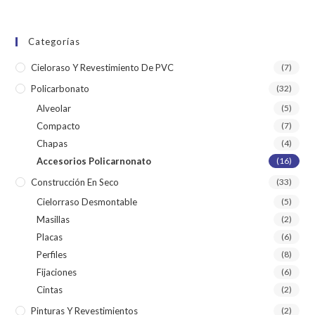
Categorías
Cieloraso Y Revestimiento De PVC
(7)
Policarbonato
(32)
Alveolar
(5)
Compacto
(7)
Chapas
(4)
Accesorios Policarnonato
(16)
Construcción En Seco
(33)
Cielorraso Desmontable
(5)
Masillas
(2)
Placas
(6)
Perfiles
(8)
Fijaciones
(6)
Cintas
(2)
Pinturas Y Revestimientos
(2)