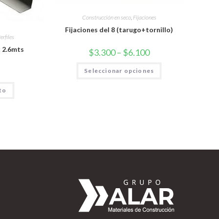
Construcción en seco
,
Fijaciones
Fijaciones del 8 (tarugo+tornillo)
erfiles
x 2.6mts
$
3.300
–
$
6.100
Seleccionar opciones
ito