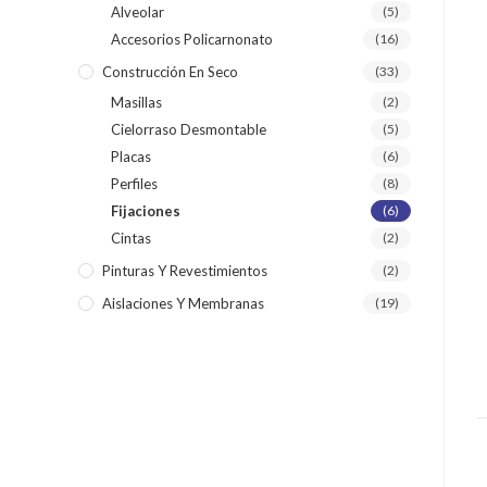
Alveolar
(5)
Accesorios Policarnonato
(16)
Construcción En Seco
(33)
Masillas
(2)
Cielorraso Desmontable
(5)
Placas
(6)
Perfiles
(8)
Fijaciones
(6)
Cintas
(2)
Pinturas Y Revestimientos
(2)
Aislaciones Y Membranas
(19)