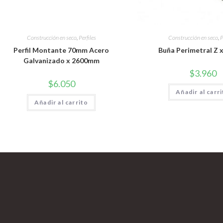
Construcción en seco
,
Perfiles
Construcción en seco
,
P
Perfil Montante 70mm Acero
Buña Perimetral Z 
Galvanizado x 2600mm
$
3.960
$
6.050
Añadir al carr
Añadir al carrito