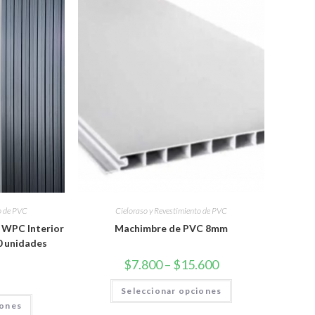
o de PVC
Cieloraso y Revestimiento de PVC
 WPC Interior
Machimbre de PVC 8mm
0 unidades
$
7.800
–
$
15.600
Seleccionar opciones
iones