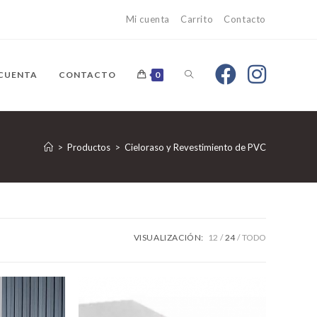
Mi cuenta
Carrito
Contacto
 CUENTA
CONTACTO
0
>
Productos
>
Cieloraso y Revestimiento de PVC
VISUALIZACIÓN:
12
24
TODO