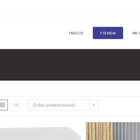
INICIO
TIENDA
MI
Orden predeterminado