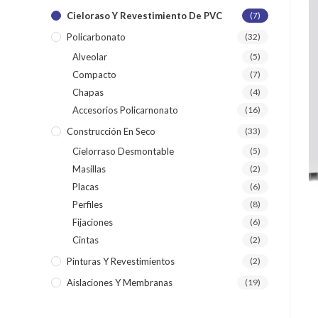
Cieloraso Y Revestimiento De PVC
(7)
Policarbonato
(32)
Alveolar
(5)
Compacto
(7)
Chapas
(4)
Accesorios Policarnonato
(16)
Construcción En Seco
(33)
Cielorraso Desmontable
(5)
Masillas
(2)
Placas
(6)
Perfiles
(8)
Fijaciones
(6)
Cintas
(2)
Pinturas Y Revestimientos
(2)
Aislaciones Y Membranas
(19)