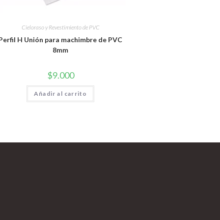
Cieloraso y Revestimiento de PVC
Perfil H Unión para machimbre de PVC
8mm
$
9.000
Añadir al carrito