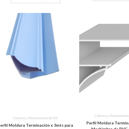
Cieloraso y Revestimient
Cieloraso y Revestimiento de PVC
Perfil Moldura Termin
erfil Moldura Terminación x 3mts para
Machimbre de PVC