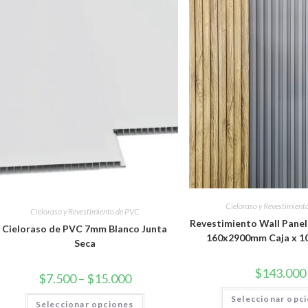
Cieloraso y Revestimient
Cieloraso y Revestimiento de PVC
Revestimiento Wall Panel
Cieloraso de PVC 7mm Blanco Junta
160x2900mm Caja x 1
Seca
$
143.000
$
7.500
–
$
15.000
Seleccionar opc
Seleccionar opciones