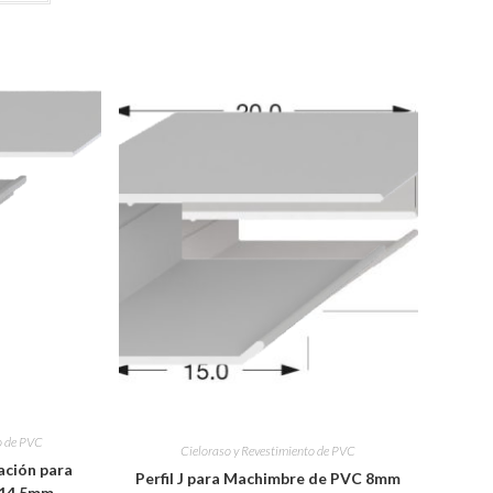
o de PVC
Cieloraso y Revestimiento de PVC
ación para
Perfil J para Machimbre de PVC 8mm
 14.5mm